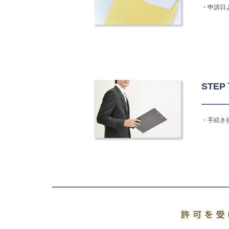
・申請日
STE
・手続き