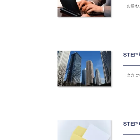
・お揃え
STE
・当方に
STE