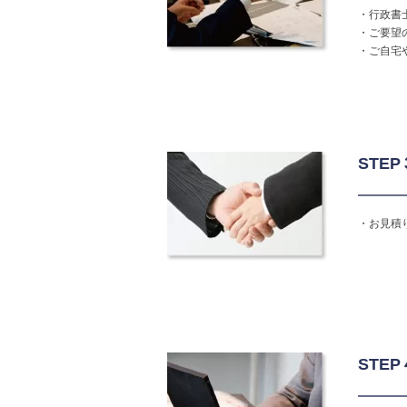
・行政書
・ご要望
・ご自宅
STE
・お見積
STE